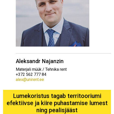
Aleksandr Najanzin
Materjali müük / Tehnika rent
+372 562 777 84
alex@unirent.ee
Lumekoristus tagab territooriumi
efektiivse ja kiire puhastamise lumest
ning pealisjääst