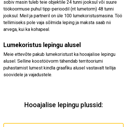
sobiv masin tuleb teie objektile 24 tunni jooksul või suure
töökoormuse puhul tipp-perioodil (nt lumetorm) 48 tunni
jooksul. Meil ja partneril on üle 100 lumekoristusmasina. Töö
tellimiseks pole vaja sõlmida leping ja maksta saab nii
arvega, kui ka kohapeal.
Lumekoristus lepingu alusel
Meie ettevõte pakub lumekoristust ka hooajalise lepingu
alusel. Selline koostöövorm tähendab territooriumi
puhastamist lumest kindla graafiku alusel vastavalt tellija
soovidele ja vajadustele.
Hooajalise lepingu plussid: