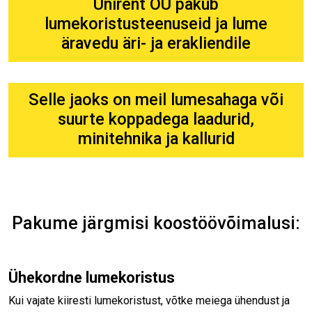
Unirent OÜ pakub
lumekoristusteenuseid ja lume
äravedu äri- ja erakliendile
Selle jaoks on meil lumesahaga või
suurte koppadega laadurid,
minitehnika ja kallurid
Pakume järgmisi koostöövõimalusi:
Ühekordne lumekoristus
Kui vajate kiiresti lumekoristust, võtke meiega ühendust ja