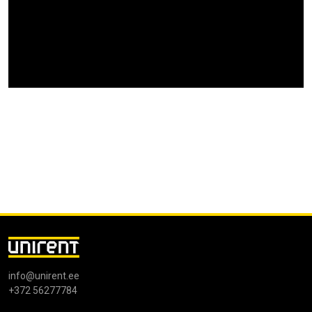
info@unirent.ee
+372 56277784