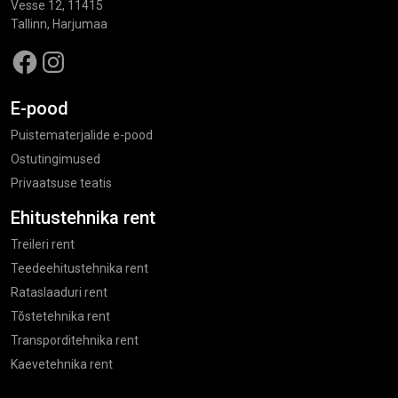
Vesse 12, 11415
Tallinn, Harjumaa
Facebook
Instagram
E-pood
Puistematerjalide e-pood
Ostutingimused
Privaatsuse teatis
Ehitustehnika rent
Treileri rent
Teedeehitustehnika rent
Rataslaaduri rent
Tõstetehnika rent
Transporditehnika rent
Kaevetehnika rent