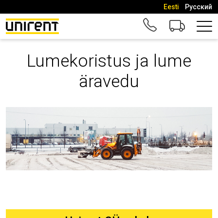
Eesti
Русский
Lumekoristus ja lume
äravedu